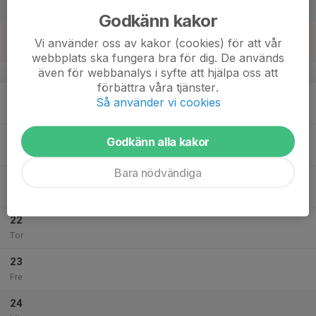
Lör
Godkänn kakor
18
Vi använder oss av kakor (cookies) för att vår
Sön
webbplats ska fungera bra för dig. De används
även för webbanalys i syfte att hjälpa oss att
v.43
förbättra våra tjänster.
19
Så använder vi cookies
Mån
20
Godkänn alla kakor
Tis
Bara nödvändiga
21
Ons
22
Tor
23
Fre
24