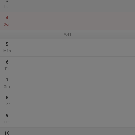
3
Lör
4
Sön
v.41
5
Mån
6
Tis
7
Ons
8
Tor
9
Fre
10