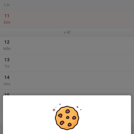
Lör
11
Sön
v.42
12
Mån
13
Tis
14
Ons
15
Tor
16
Fre
17