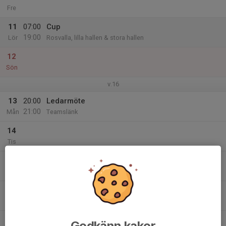
Fre
11
07:00
Cup
19:00
Lör
Rosvalla, lilla hallen & stora hallen
12
Sön
v.16
13
20:00
Ledarmöte
21:00
Mån
Teamslänk
14
Tis
15
Ons
16
Tor
17
18:00
Is 15/16
Godkänn kakor