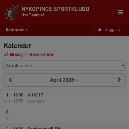
NYKÖPINGS SPORTKLUBB
U11 Team 16
Logga in
Kalender
Kalender
Gå till idag
|
Prenumerera
April 2026
1
18:00
Is 16/17
18:50
Ons
Stora Hallen
2
Tor