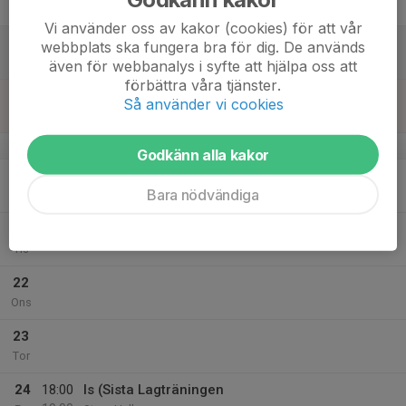
19:00
Fre
Stora Hallen
Vi använder oss av kakor (cookies) för att vår
18
webbplats ska fungera bra för dig. De används
Lör
även för webbanalys i syfte att hjälpa oss att
förbättra våra tjänster.
19
Så använder vi cookies
Sön
v.17
Godkänn alla kakor
20
Bara nödvändiga
Mån
21
Tis
22
Ons
23
Tor
24
18:00
Is (Sista Lagträningen