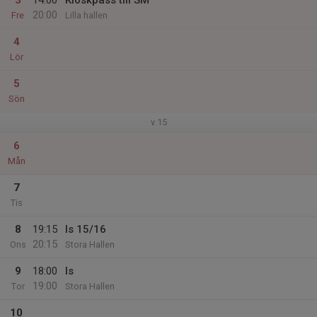
3
14:00
Kioskpass till SM
20:00
Fre
Lilla hallen
4
Lör
5
Sön
v.15
6
Mån
7
Tis
8
19:15
Is 15/16
20:15
Ons
Stora Hallen
9
18:00
Is
19:00
Tor
Stora Hallen
10