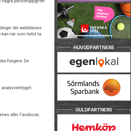
te några personuppgifter
stänger din webbläsare.
u kan när som helst ta
HUVUDPARTNERS
 ska fungera. De
h analysverktyget
GULDPARTNERS
Vimeo eller Facebook,