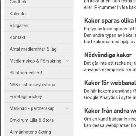
En kaka är en liten textfi
Gästbok
eller IP-nummer i våra kak
Kalender
Kakor sparas olika 
Bildgalleri
En typ av kaka sparas till
Den andra typen av kaka la
Kontakt
bort kakorna med hjälp av 
Antal medlemmar & lag
Nödvändiga kakor
Medlemskap & Försäkring
Det går inte att tacka nej
används exempelvis för att
Bli stödmedlem!
Kakor för webbanal
NSK:s ishockeyhistoria
De här kakorna används fö
Företagshockey
Google Analytics i syfte at
Marknad - partnerskap
Kakor från andra w
Om en kund bäddar in inne
Omkl.rum Lilla & Stora
kan dessa webbplatser ko
Allmänhetens åkning