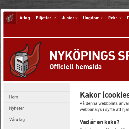
A-lag
Biljetter
Junior
Ungdom
Rekr.
NYKÖPINGS 
Officiell hemsida
Kakor (cookies
Hem
På denna webbplats använd
Nyheter
webbanalys i syfte att hjäl
Våra lag
Vad är en kaka?