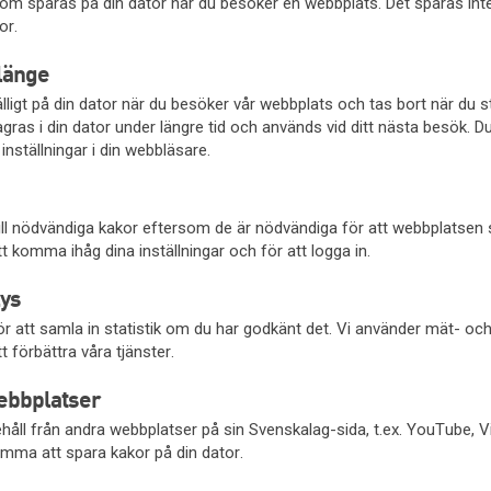
l som sparas på din dator när du besöker en webbplats. Det sparas in
or.
länge
fälligt på din dator när du besöker vår webbplats och tas bort när du 
gras i din dator under längre tid och används vid ditt nästa besök. D
inställningar i din webbläsare.
 till nödvändiga kakor eftersom de är nödvändiga för att webbplatsen
 komma ihåg dina inställningar och för att logga in.
ys
r att samla in statistik om du har godkänt det. Vi använder mät- oc
t förbättra våra tjänster.
ebbplatser
håll från andra webbplatser på sin Svenskalag-sida, t.ex. YouTube, 
mma att spara kakor på din dator.