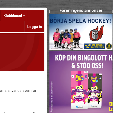
Föreningens annonser
Klubbhuset
Logga in
korna används även för