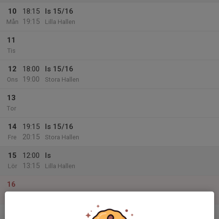
10
18:15
Is 15/16
19:15
Mån
Lilla Hallen
11
Tis
12
18:00
Is 15/16
19:00
Ons
Stora Hallen
13
Tor
14
19:15
Is 15/16
20:15
Fre
Stora Hallen
15
12:00
Is
13:15
Lör
Lilla Hallen
16
Sön
v.34