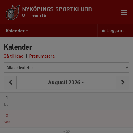
NYKÖPINGS SPORTKLUBB
U11 Team 16
Logga in
Kalender
Kalender
Gå till idag
|
Prenumerera
Augusti 2026
1
Lör
2
Sön
v.32