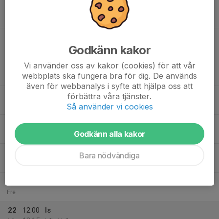
17
18:00
Is 15/16
19:00
Mån
Stora Hallen
18:30
Utprovning jackor, overaller mm
Godkänn kakor
19:00
Rosvalla
Vi använder oss av kakor (cookies) för att vår
18
webbplats ska fungera bra för dig. De används
Tis
även för webbanalys i syfte att hjälpa oss att
19
18:00
Föräldramöte och cupmöte
förbättra våra tjänster.
19:00
Så använder vi cookies
Ons
Rosvalla
18:00
Is 15/16
Godkänn alla kakor
19:00
Stora Hallen
20
Bara nödvändiga
Tor
21
Fre
22
12:00
Is