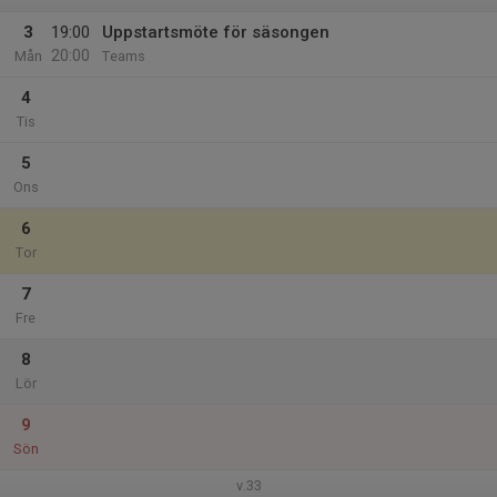
3
19:00
Uppstartsmöte för säsongen
20:00
Mån
Teams
4
Tis
5
Ons
6
Tor
7
Fre
8
Lör
9
Sön
v.33