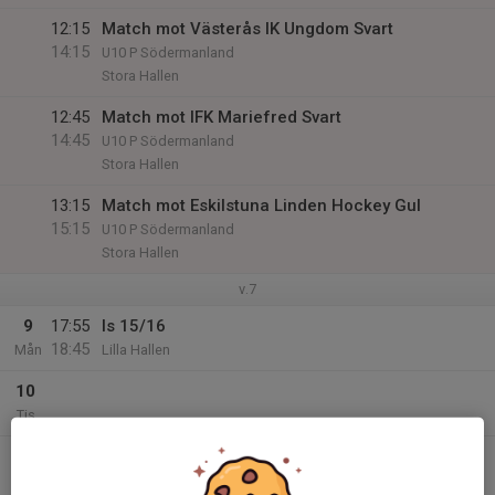
12:15
Match mot Västerås IK Ungdom Svart
14:15
U10 P Södermanland
Stora Hallen
12:45
Match mot IFK Mariefred Svart
14:45
U10 P Södermanland
Stora Hallen
13:15
Match mot Eskilstuna Linden Hockey Gul
15:15
U10 P Södermanland
Stora Hallen
v.7
9
17:55
Is 15/16
18:45
Mån
Lilla Hallen
10
Tis
11
19:00
Is 15/16
19:50
Ons
Lilla Hallen