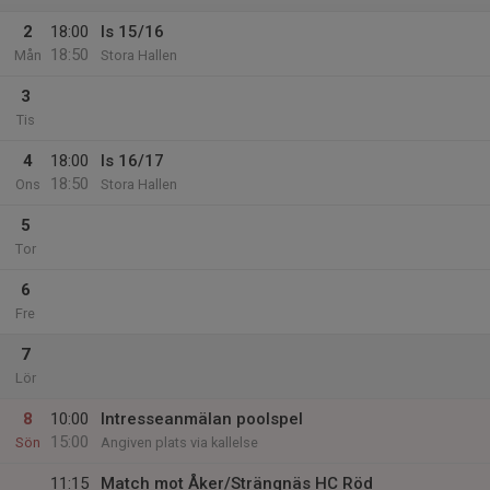
2
18:00
Is 15/16
18:50
Mån
Stora Hallen
3
Tis
4
18:00
Is 16/17
18:50
Ons
Stora Hallen
5
Tor
6
Fre
7
Lör
8
10:00
Intresseanmälan poolspel
15:00
Sön
Angiven plats via kallelse
11:15
Match mot Åker/Strängnäs HC Röd