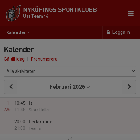
NYKÖPINGS SPORTKLUBB
U11 Team 16
Logga in
Kalender
Kalender
Gå till idag
|
Prenumerera
Februari 2026
1
10:45
Is
11:45
Sön
Stora Hallen
20:00
Ledarmöte
21:00
Teams
v.6