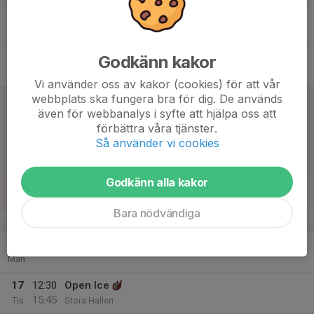
12
18:00
Mv + Skills
19:15
Tor
Stora Hallen
Godkänn kakor
13
Fre
Vi använder oss av kakor (cookies) för att vår
webbplats ska fungera bra för dig. De används
14
11:30
Is 16/17
även för webbanalys i syfte att hjälpa oss att
12:45
Lör
Lilla Hallen
förbättra våra tjänster.
17:30
Open Ice
Så använder vi cookies
19:30
Lilla Hallen
Godkänn alla kakor
15
08:00
Open Ice
09:15
Sön
Stora Hallen
Bara nödvändiga
v.8
16
Mån
17
12:30
Open Ice
15:45
Tis
Stora Hallen