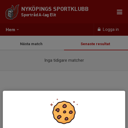
NYKÖPINGS SPORTKLUBB
Sportråd A-lag Elit
Logga in
Hem
Nästa match
Senaste resultat
Inga tidigare matcher