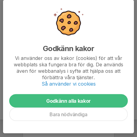
Godkänn kakor
Styrelsen genomförde nyligen en workshop med målsättningen
Vi använder oss av kakor (cookies) för att vår
att stärka det gemensamma arbetet och lägga grunden för
webbplats ska fungera bra för dig. De används
föreningens fortsatta utveckling. Den präglades av konstruktiva
även för webbanalys i syfte att hjälpa oss att
samtal kring arbetssätt,...
förbättra våra tjänster.
Läs mer
Så använder vi cookies
Godkänn alla kakor
Bara nödvändiga