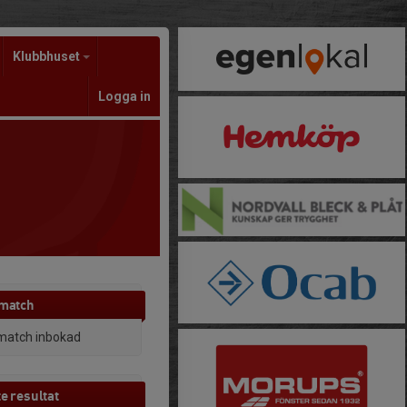
Klubbhuset
Logga in
 match
match inbokad
e resultat