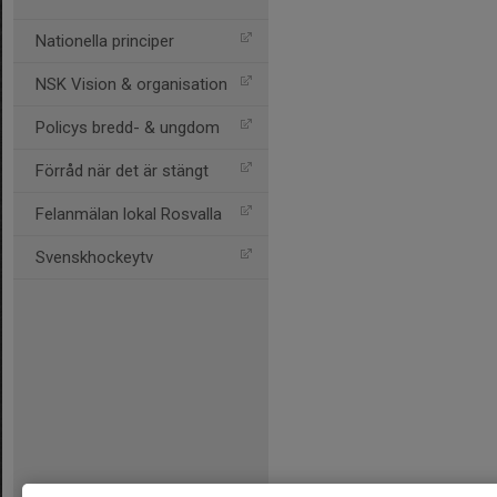
Nationella principer
NSK Vision & organisation
Policys bredd- & ungdom
Förråd när det är stängt
Felanmälan lokal Rosvalla
Svenskhockeytv