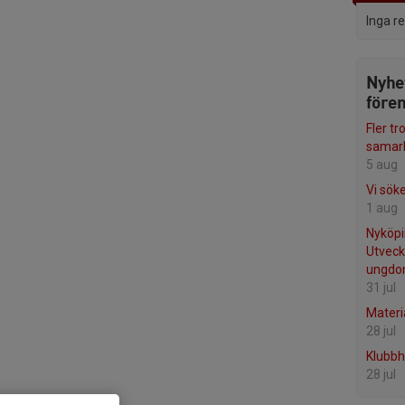
Inga r
Nyhe
före
Fler t
samarb
5 aug
Vi sök
1 aug
Nyköpi
Utveck
ungdo
31 jul
Materi
28 jul
Klubbh
28 jul