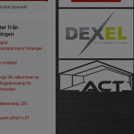
esultat sparade
ter från
ningen
rogna
etspartners förlänger
er möbler!
ngs SK välkomnar ny
lingsansvarig för
mssidan
alansvarig J20
uset uthyrt v.31