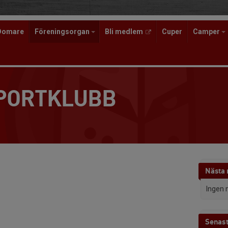
Domare
Föreningsorgan
Bli medlem
Cuper
Camper
SPORTKLUBB
Nästa
Ingen 
Senast