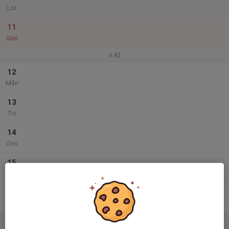
Lör
11
Sön
v.42
12
Mån
13
Tis
14
Ons
15
Tor
16
Fre
17