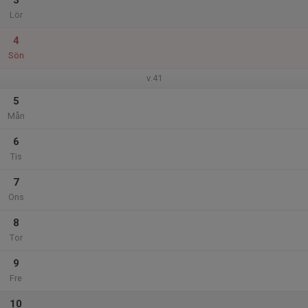
3
Lör
4
Sön
v.41
5
Mån
6
Tis
7
Ons
8
Tor
9
Fre
10