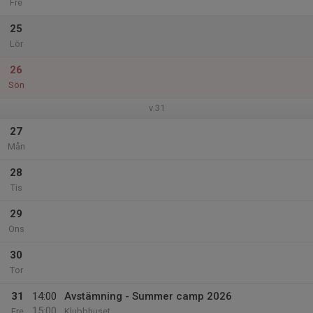
Fre
25
Lör
26
Sön
v.31
27
Mån
28
Tis
29
Ons
30
Tor
31
14:00
Avstämning - Summer camp 2026
15:00
Fre
Klubbhuset