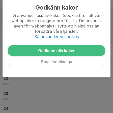
Fre
Godkänn kakor
18
Vi använder oss av kakor (cookies) för att vår
Lör
webbplats ska fungera bra för dig. De används
även för webbanalys i syfte att hjälpa oss att
19
förbättra våra tjänster.
Sön
Så använder vi cookies
v.30
20
Godkänn alla kakor
Mån
Bara nödvändiga
21
Tis
22
Ons
23
Tor
24