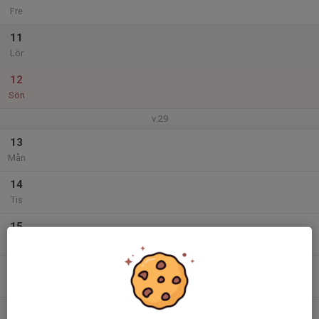
Fre
11
Lör
12
Sön
v.29
13
Mån
14
Tis
15
Ons
16
Tor
17