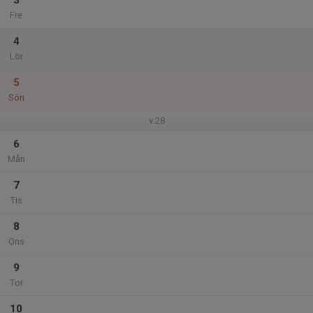
3
Fre
4
Lör
5
Sön
v.28
6
Mån
7
Tis
8
Ons
9
Tor
10