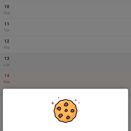
10
Ons
11
Tor
12
Fre
13
Lör
14
Sön
v.25
15
Mån
16
Tis