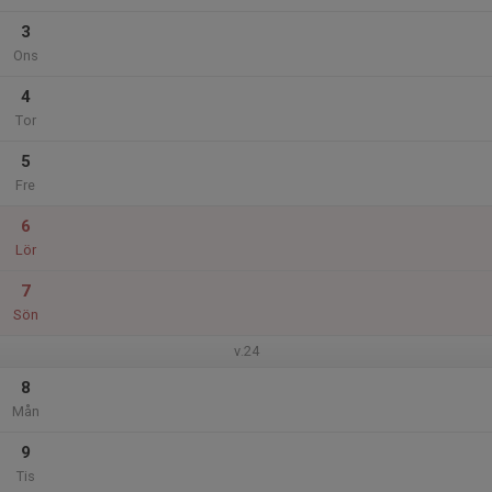
3
Ons
4
Tor
5
Fre
6
Lör
7
Sön
v.24
8
Mån
9
Tis