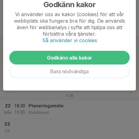
Godkänn kakor
17
Ons
Vi använder oss av kakor (cookies) för att vår
webbplats ska fungera bra för dig. De används
18
även för webbanalys i syfte att hjälpa oss att
Tor
förbättra våra tjänster.
Så använder vi cookies
19
Fre
Godkänn alla kakor
20
Lör
Bara nödvändiga
21
Sön
v.26
22
18:30
Planeringsmöte
19:30
Mån
Klubbhuset
23
Tis