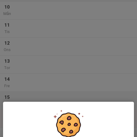
10
Mån
11
Tis
12
Ons
13
Tor
14
Fre
15
Lör
16
Sön
v.34