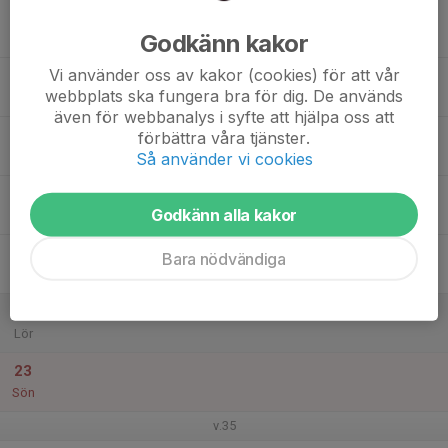
17
Godkänn kakor
Mån
Vi använder oss av kakor (cookies) för att vår
18
webbplats ska fungera bra för dig. De används
Tis
även för webbanalys i syfte att hjälpa oss att
19
förbättra våra tjänster.
Så använder vi cookies
Ons
20
Godkänn alla kakor
Tor
21
Bara nödvändiga
Fre
22
Lör
23
Sön
v.35