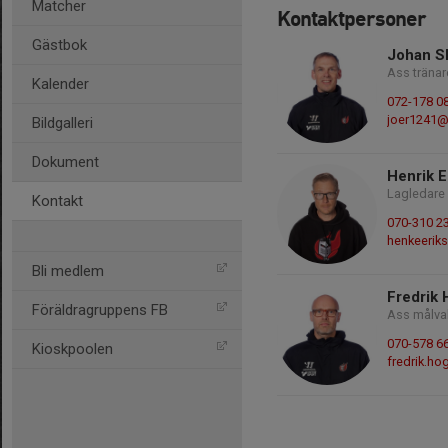
Matcher
Kontaktpersoner
Gästbok
Johan S
Ass tränar
Kalender
072-178 0
joer1241@
Bildgalleri
Dokument
Henrik E
Lagledare
Kontakt
070-310 2
henkeerik
Bli medlem
Fredrik
Föräldragruppens FB
Ass målva
070-578 6
Kioskpoolen
fredrik.h