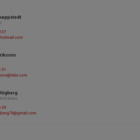
keppstedt
e
8 37
hotmail.com
riksson
3 31
sson@telia.com
 Högberg
ktstränare
6 39
ogberg79@gmail.com