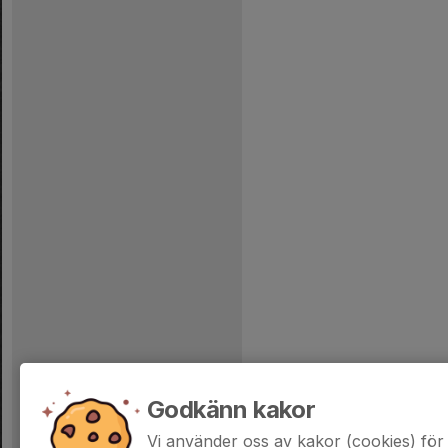
Godkänn kakor
Vi använder oss av kakor (cookies) för 