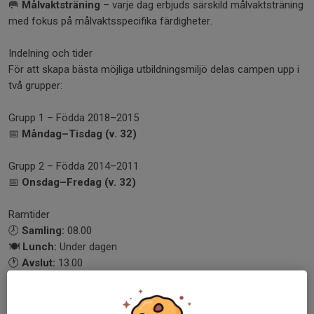
🥅
Målvaktsträning
– varje dag erbjuds särskild målvaktsträning
med fokus på målvaktsspecifika färdigheter.
Indelning och tider
För att skapa bästa möjliga utbildningsmiljö delas campen upp i
två grupper:
Grupp 1 – Födda 2018–2015
📅
Måndag–Tisdag (v. 32)
Grupp 2 – Födda 2014–2011
📅
Onsdag–Fredag (v. 32)
Ramtider
🕗
Samling:
08.00
🍽️
Lunch:
Under dagen
🕐
Avslut:
13.00
Träningen anpassas efter ålder och utvecklingsnivå för att ge
varje spelare bästa möjliga förutsättningar att utvecklas.