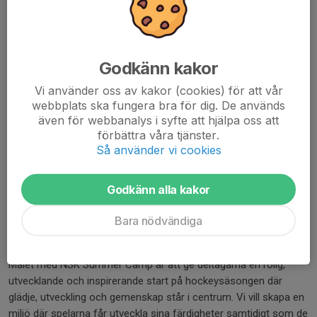
Mat
Lunch serveras varje dag i restaurangen vid
Bowlingen på
Rosvalla
. Utöver det kommer det finnas frukt och dryck varje
dag.
Godkänn kakor
Vi använder oss av kakor (cookies) för att vår
Ledare
webbplats ska fungera bra för dig. De används
Utbildningen bedrivs av välutbildade tränare och assisterande
även för webbanalys i syfte att hjälpa oss att
tränare från Nyköpings Sportklubb och utgår från föreningens
förbättra våra tjänster.
spelarutvecklingsplan.
Så använder vi cookies
Campansvariga
Godkänn alla kakor
Johan Skeppstedt
, Klubbchef och istränare
Mikael Karlsson
, Målvaktsansvarig
Bara nödvändiga
Vårt mål
Målet med NSK Summer Camp är att ge deltagarna en rolig,
utvecklande och inspirerande start på hockeysäsongen där
glädje, utveckling och gemenskap står i centrum. Vi vill skapa en
miljö där spelarna får utveckla sina färdigheter samtidigt som de