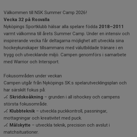
Välkommen till NSK Summer Camp 2026!
Vecka 32 på Rosvalla
Nyköpings Sportklubb hälsar alla spelare födda
2018–2011
varmt välkomna till årets Summer Camp. Under en intensiv och
inspirerande vecka får deltagarna möjlighet att utveckla sina
hockeykunskaper tillsammans med välutbildade tränare i en
trygg och utvecklande miljö. Campen genomförs i samarbete
med Warrior och Intersport.
Fokusområden under veckan
Campen utgår från Nyköpings SK:s spelarutvecklingsplan och
har särskilt fokus på:
🏒
Skridskoåkning
– grunden i all ishockey och campens
största fokusområde.
🏒
Klubbteknik
– utveckla puckkontroll, passningar,
mottagningar och kreativitet med puck.
🏒
Målskytte
– utveckla teknik, precision och avslut i
matchsituationer.