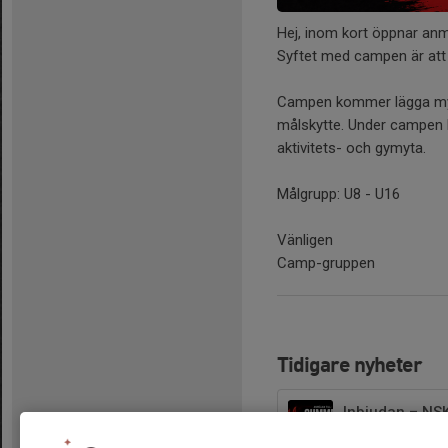
Hej, inom kort öppnar anm
Syftet med campen är att 
Campen kommer lägga myck
målskytte. Under campen 
aktivitets- och gymyta.
Målgrupp: U8 - U16
Vänligen
Camp-gruppen
Tidigare nyheter
Inbjudan – N
23 jun, 10:35