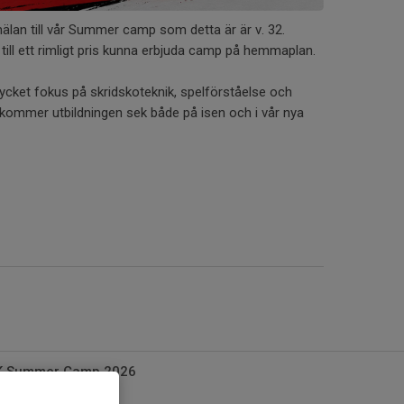
älan till vår Summer camp som detta är är v. 32.
till ett rimligt pris kunna erbjuda camp på hemmaplan.
et fokus på skridskoteknik, spelförståelse och
kommer utbildningen sek både på isen och i vår nya
SK Summer Camp 2026
0