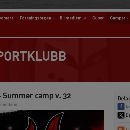
Domare
Föreningsorgan
Bli medlem
Cuper
Camper
SPORTKLUBB
 - Summer camp v. 32
Dela 
mentarer
De
De