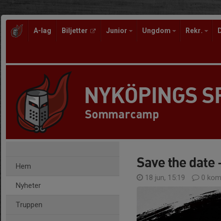
A-lag
Biljetter
Junior
Ungdom
Rekr.
NYKÖPINGS 
Sommarcamp
Save the date
Hem
18 jun, 15:19
0 kom
Nyheter
Truppen