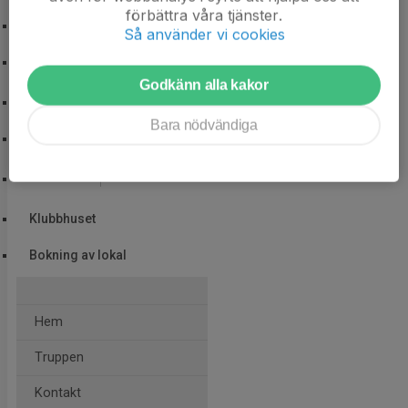
förbättra våra tjänster.
Cuper
Så använder vi cookies
Camper
Godkänn alla kakor
Camper
Bara nödvändiga
Sommarcamp
Klubbhuset
Klubbhuset
Bokning av lokal
Hem
Truppen
Kontakt