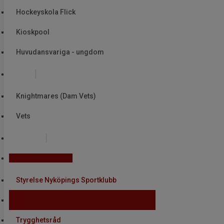
Hockeyskola Flick
Kioskpool
Huvudansvariga - ungdom
Rekr.
Knightmares (Dam Vets)
Vets
Domare
Föreningsorgan
Styrelse Nyköpings Sportklubb
Bredd- & Ungdomsråd
Trygghetsråd