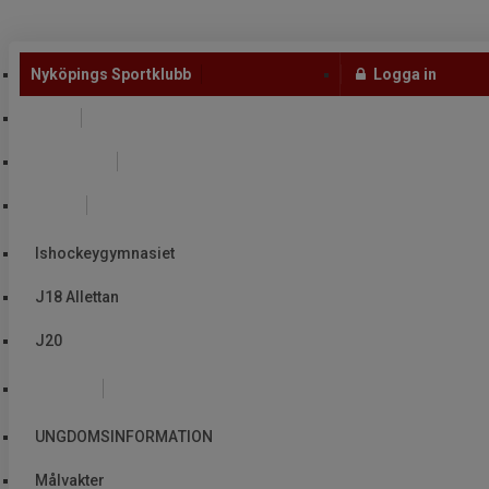
Nyköpings Sportklubb
Logga in
A-lag
Biljetter
Junior
Ishockeygymnasiet
J18 Allettan
J20
Ungdom
UNGDOMSINFORMATION
Målvakter