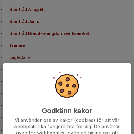
Sportråd A-lag Elit
Sportråd Junior
Sportråd Bredd- & ungdomsverksamhet
Tränare
Lagledare
Materialförvaltare
Kommunikatörer
Cupansvariga
Campansvariga
Godkänn kakor
Hockeygymnasiegrupp LIU
Vi använder oss av kakor (cookies) för att vår
webbplats ska fungera bra för dig. De används
Bli medlem
även för webbanalys i syfte att hjälpa oss att