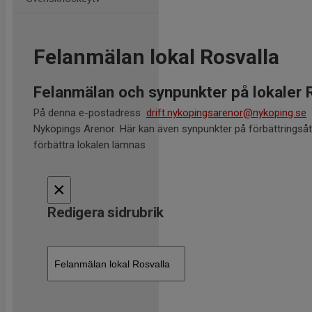
Felanmälan lokal Rosvalla
Felanmälan och synpunkter på lokaler 
På denna e-postadress
drift.nykopingsarenor@nykoping.se
g
Nyköpings Arenor. Här kan även synpunkter på förbättringså
förbättra lokalen lämnas
×
Redigera sidrubrik