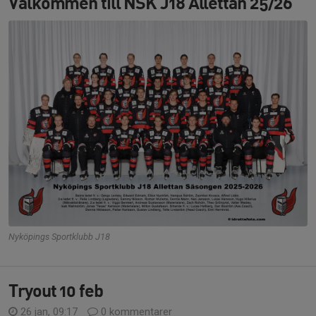
Välkommen till NSK J18 Allettan 25/26
Nyköpings Sportklubb J18
Tryout 10 feb
26 jan, 09:17
0 kommentarer