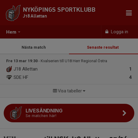
NYKÖPINGS SPORTKLUBB
J18 Allettan
Logga in
Hem
Nästa match
Senaste resultat
Fre 13 mar 19:30
- Kvalserien till U18 Herr Regional Östra
J18 Allettan
1
SDE HF
4
Visa tabeller
LIVESÄNDNING
Se matchen här!