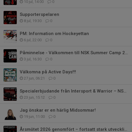
10 jul, 14:00
0
Supporterspelaren
8 jul, 19:30
0
PM: Information om Hockeyettan
6 jul, 22:00
0
Påminnelse - Välkommen till NSK Summer Camp 2026!
3 jul, 16:30
0
Välkomna på Active Days!!!
27 jun, 06:21
0
Specialerbjudande från Intersport & Warrior – NSK-handske och hjälm
23 jun, 15:12
0
Jag önskar er en härlig Midsommar!
19 jun, 11:00
0
Årsmötet 2026 genomfört – fortsatt stark utveckling för Nyköpings SK