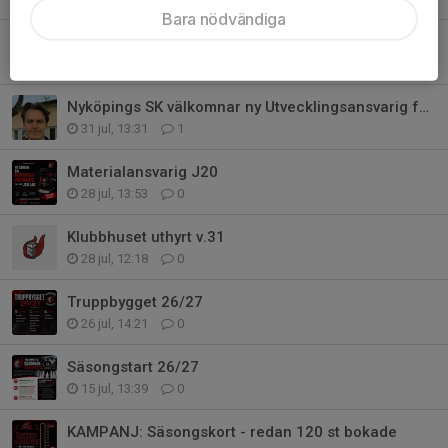
Bara nödvändiga
Vi söker möbler!
1 aug, 08:55
0
Nyköpings SK välkomnar ny Utvecklingsansvarig för ungdomssidan
31 jul, 13:31
1
Materialansvarig J20
28 jul, 13:53
0
Klubbhuset uthyrt v.31
28 jul, 12:18
0
Truppbygget 26/27
26 jul, 14:21
0
Säsongstart 26/27
15 jul, 13:39
0
KAMPANJ: Säsongskort - redan 120 st bokade