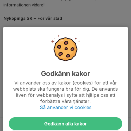
informationen vidare!
Nyköpings SK – För vår stad
Dela nyhet
Kommentarer
Christopher Ekholm
4 jun, 16:16
Godkänn kakor
Nu tror jag att datumen blivit förväxlade :)
Vi använder oss av kakor (cookies) för att vår
Johan Skeppstedt
4 jun, 16:30
webbplats ska fungera bra för dig. De används
Ändrat 😀
även för webbanalys i syfte att hjälpa oss att
förbättra våra tjänster.
Så använder vi cookies
Tidigare nyheter
Godkänn alla kakor
Fler trogna samarbetspartners förlänger
5 aug, 18:00
0