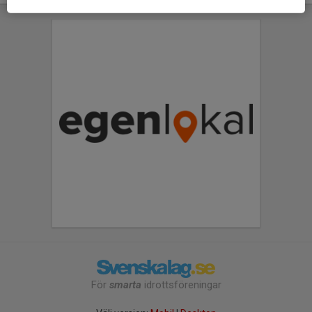
För
smarta
idrottsföreningar