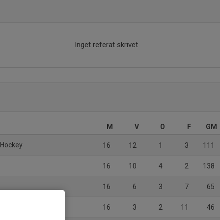
Inget referat skrivet
M
V
O
F
GM
n Hockey
16
12
1
3
111
16
10
4
2
138
16
6
3
7
65
16
3
2
11
46