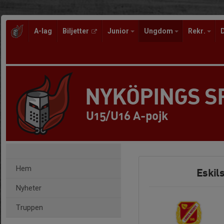
A-lag
Biljetter
Junior
Ungdom
Rekr.
NYKÖPINGS 
U15/U16 A-pojk
Hem
Eskil
Nyheter
Truppen