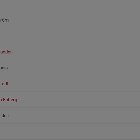
tröm
lander
anis
stedt
n Friberg
ldert