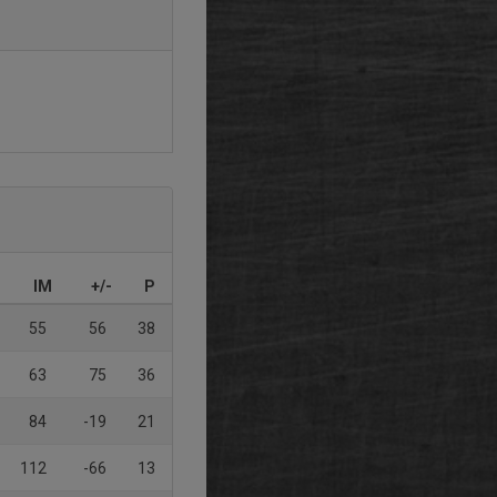
IM
+/-
P
55
56
38
63
75
36
84
-19
21
112
-66
13