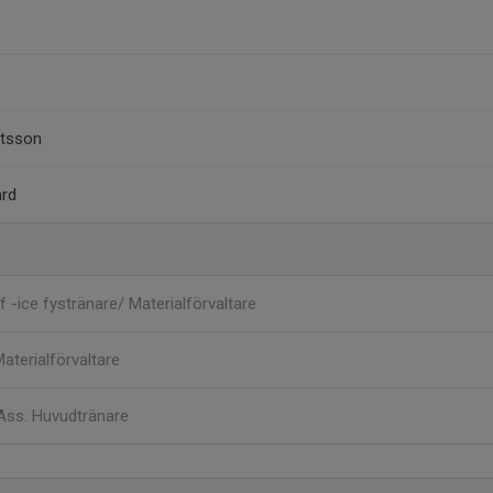
gtsson
ård
f -ice fystränare/ Materialförvaltare
aterialförvaltare
Ass. Huvudtränare