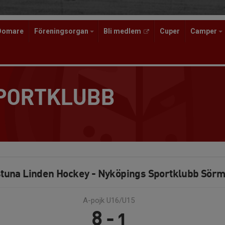
Domare
Föreningsorgan
Bli medlem
Cuper
Camper
SPORTKLUBB
stuna Linden Hockey - Nyköpings Sportklubb Sör
A-pojk U16/U15
8 - 1