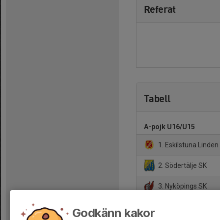
Referat
Tabell
A-pojk U16/U15
1. Eskilstuna Linde
2. Södertälje SK
3. Nyköpings SK
4. Järna SK
Godkänn kakor