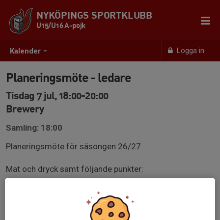
NYKÖPINGS SPORTKLUBB
U15/U16 A-pojk
Logga in
Kalender
Planeringsmöte - ledare
Tisdag 7 jul, 18:00-20:00
Brewery
Samling: 18:00
Planeringsmöte för säsongen 26/27
Mat och dryck samt följande punkter:
Roller
Försäsong
Fystester