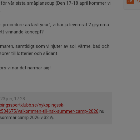
Ny
för vår sista småplanscup (Den 17-18 april kommer vi
.
e procedure as last year", vi har ju levererat 2 grymma
 ett vinnande koncept?
maren, samtidigt som vi njuter av sol, värme, bad och
orer till lotterier och sådant.
rs vi när det närmar sig!
23 jun, 17:28
pingssportklubb.se/nykopingssk-
2534675/valkommen-till-nsk-summer-camp-2026
nu
m sommar camp 2026 v 32 💪