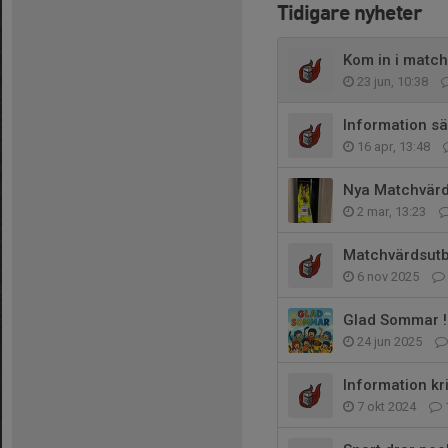
Tidigare nyheter
Kom in i matc
23 jun, 10:38
Information s
16 apr, 13:48
Nya Matchvärd
2 mar, 13:23
Matchvärdsutbi
6 nov 2025
Glad Sommar !
24 jun 2025
Information kr
7 okt 2024