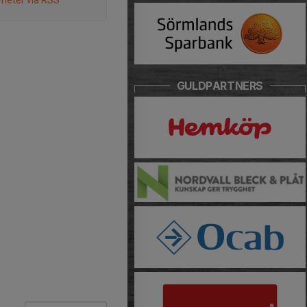
heter via RSS
GULDPARTNERS