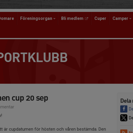
Domare
Föreningsorgan
Bli medlem
Cuper
Camper
SPORTKLUBB
hen cup 20 sep
Dela 
mentar
De
!
De
ett är cupdatumen för hösten och våren bestämda. Den