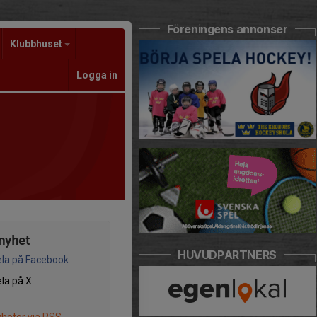
Föreningens annonser
Klubbhuset
Logga in
nyhet
HUVUDPARTNERS
la på Facebook
la på X