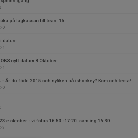
lspelen igång
2
tt öka på lagkassan till team 15
0
 i datum
1
 OBS nytt datum 8 Oktober
1
 - Är du född 2015 och nyfiken på ishockey? Kom och testa!
0
0
23:e oktober - vi fotas 16:50 -17:20 samling 16.30
3