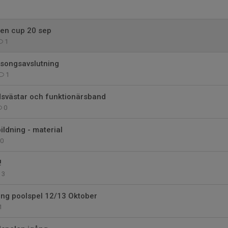
hen cup 20 sep
1
äsongsavslutning
1
svästar och funktionärsband
0
ldning - material
0
!
3
ing poolspel 12/13 Oktober
1