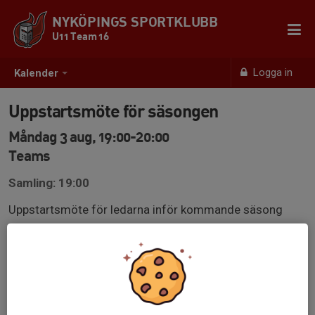
NYKÖPINGS SPORTKLUBB
U11 Team 16
Logga in
Kalender
Uppstartsmöte för säsongen
Måndag 3 aug, 19:00-20:00
Teams
Samling: 19:00
Uppstartsmöte för ledarna inför kommande säsong
https://teams.live.com/meet/9337427658526?
p=LcRBTWuONMMM6QGGNH