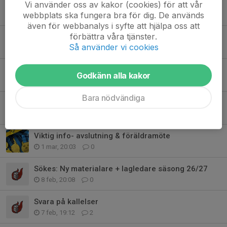
Vi använder oss av kakor (cookies) för att vår
Sammanfattning föräldramöte
webbplats ska fungera bra för dig. De används
22 mar, 20:16
2
även för webbanalys i syfte att hjälpa oss att
förbättra våra tjänster.
Säsongsavslutning på söndag
Så använder vi cookies
20 mar, 21:54
0
Slipning av skridskor
Godkänn alla kakor
14 mar, 12:07
0
Bara nödvändiga
Felaktig kallelse till träning idag!
12 mar, 16:16
0
Viktig info- avslutning & föräldramöte
1 mar, 20:03
0
Sökes: Ny materialare + lagledare säsong 26/27
8 feb, 20:08
0
Svara på kallelser
7 feb, 19:12
2