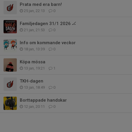
Prata med era barn!
25 jan, 22:13
0
Familjedagen 31/1 2026 🏒
21 jan, 21:53
0
Info om kommande veckor
18 jan, 13:39
0
Köpa mössa
13 jan, 19:21
1
TKH-dagen
13 jan, 18:49
0
Borttappade handskar
12 jan, 20:11
0