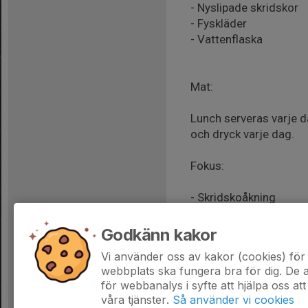
- Nyslipade skridskor
- Fyskläder
- Vattenflaska
Mat:
Lunch serveras varje d
och dryck varje dag.
Fokus:
- Skridskoåkning
- Målskytte
- Kamp
Godkänn kakor
Vi använder oss av kakor (cookies) för 
webbplats ska fungera bra för dig. De
för webbanalys i syfte att hjälpa oss att
våra tjänster.
Så använder vi cookies