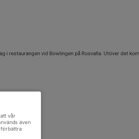
ag i restaurangen vid Bowlingen på Rosvalla. Utöver det kom
att vår
 används även
 förbättra