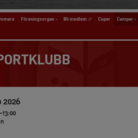
Domare
Föreningsorgan
Bli medlem
Cuper
Camper
SPORTKLUBB
 2026
-13:00
en