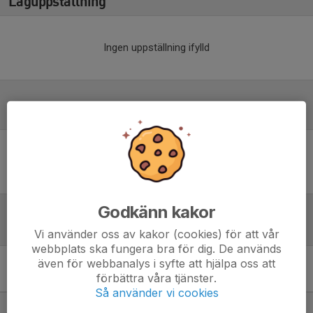
Laguppställning
Ingen uppställning ifylld
Referat
Inget referat skrivet
Godkänn kakor
Tabell
Vi använder oss av kakor (cookies) för att vår
webbplats ska fungera bra för dig. De används
även för webbanalys i syfte att hjälpa oss att
Kvalserie Södra till
förbättra våra tjänster.
Hockeyettan
M
+/-
P
Så använder vi cookies
1. Boro/Vetlanda HC
6
18
13