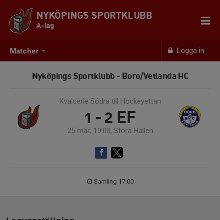
NYKÖPINGS SPORTKLUBB
A-lag
Logga in
Matcher
Nyköpings Sportklubb - Boro/Vetlanda HC
Kvalserie Södra till Hockeyettan
1 - 2
EF
25 mar, 19:00, Stora Hallen
Samling 17:00