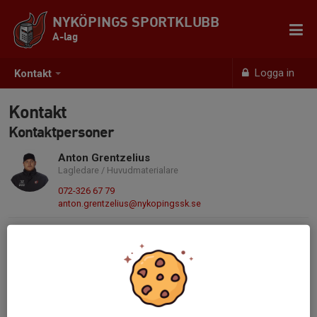
NYKÖPINGS SPORTKLUBB
A-lag
Logga in
Kontakt
Kontakt
Kontaktpersoner
Anton Grentzelius
Lagledare / Huvudmaterialare
072-326 67 79
anton.grentzelius@nykopingssk.se
Oscar Jernström
Sportchef
072-231 31 01
jernstrom80@gmail.com