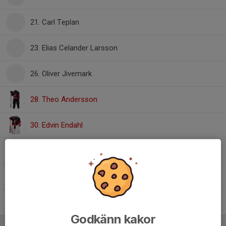
21. Carl Teplan
23. Elias Celander Larsson
26. Oliver Jivemark
28. Theo Andersson
30. Edvin Endahl
31. Zack Hansson
32. Vincent Wasseng Kantola
36. Oliver Johansson
Godkänn kakor