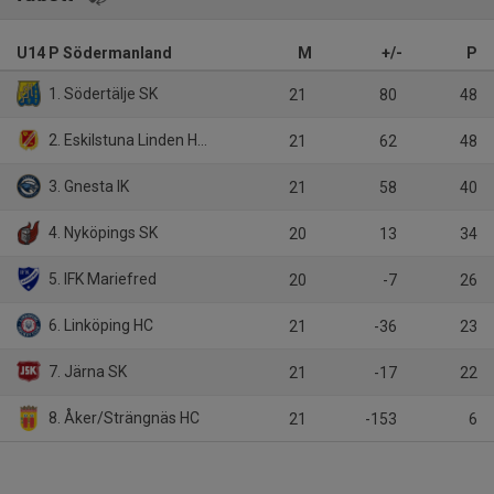
U14 P Södermanland
M
+/-
P
1. Södertälje SK
21
80
48
2. Eskilstuna Linden Hockey
21
62
48
3. Gnesta IK
21
58
40
4. Nyköpings SK
20
13
34
5. IFK Mariefred
20
-7
26
6. Linköping HC
21
-36
23
7. Järna SK
21
-17
22
8. Åker/Strängnäs HC
21
-153
6