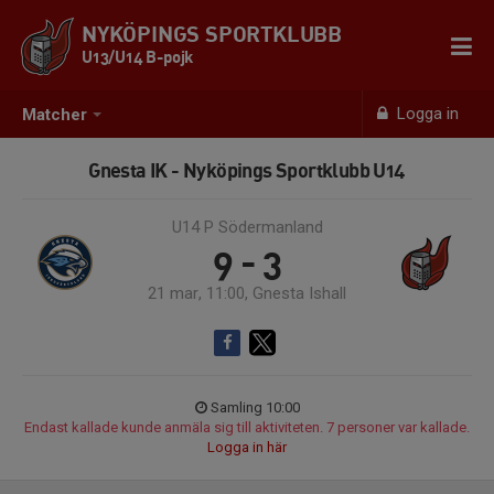
NYKÖPINGS SPORTKLUBB
U13/U14 B-pojk
Logga in
Matcher
Gnesta IK - Nyköpings Sportklubb U14
U14 P Södermanland
9 - 3
21 mar, 11:00, Gnesta Ishall
Samling 10:00
Endast kallade kunde anmäla sig till aktiviteten. 7 personer var kallade.
Logga in här