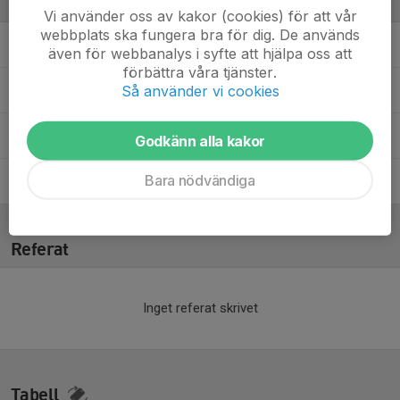
Ledare
Vi använder oss av kakor (cookies) för att vår
webbplats ska fungera bra för dig. De används
Jani Kantola
Off-ice tränare
även för webbanalys i syfte att hjälpa oss att
förbättra våra tjänster.
Så använder vi cookies
Mikael Sjöberg
Materialförvaltare
Robin Axbom
Ass. tränare
Godkänn alla kakor
Bara nödvändiga
Stefan Endahl
Målvaktstränare
Referat
Inget referat skrivet
Tabell