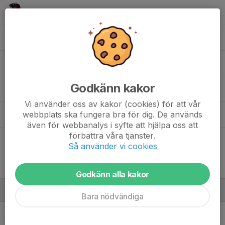
30. Edvin Endahl
32. Vincent Wasseng Kantola
33. Yelisei Kuzmenko
Godkänn kakor
35. Arvid Johansson
Vi använder oss av kakor (cookies) för att vår
webbplats ska fungera bra för dig. De används
36. Oliver Johansson
även för webbanalys i syfte att hjälpa oss att
förbättra våra tjänster.
39. Alvar Boocha
Så använder vi cookies
41. Tykhon Kuzmenko
Godkänn alla kakor
Ledare
Bara nödvändiga
Mikael Sjöberg
Materialförvaltare