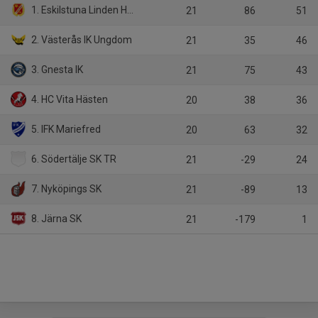
1. Eskilstuna Linden Hockey
21
86
51
2. Västerås IK Ungdom
21
35
46
3. Gnesta IK
21
75
43
4. HC Vita Hästen
20
38
36
5. IFK Mariefred
20
63
32
6. Södertälje SK TR
21
-29
24
7. Nyköpings SK
21
-89
13
8. Järna SK
21
-179
1