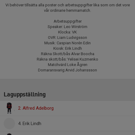
Vi behöver tillsätta alla poster och arbetsuppgifter lika som om det vore
vår ordinarie hemmamatch.
Arbetsuppgifter
Speaker: Leo Wirström
Klocka: VK
OVR: Liam Ludvigsson
Musik: Caspian Norén Edin
Kiosk: Erik Lindh
Räkna Skott/bås Alvar Boocha
Räkna skott/bås: Yelisei Kuzmenko
Matchvärd Loke Ågren
Domaransvarig:Arvid Johanssson
Laguppställning
2. Alfred Adelborg
4. Erik Lindh