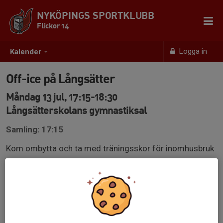
NYKÖPINGS SPORTKLUBB
Flickor 14
Logga in
Kalender
Off-ice på Långsätter
Måndag 13 jul, 17:15-18:30
Långsätterskolans gymnastiksal
Samling: 17:15
Kom ombytta och ta med träningsskor för inomhusbruk